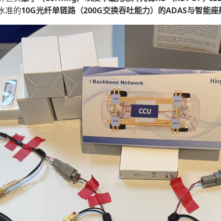
水准的
10G
光纤单链路
（
200G
交换吞吐能力）的
ADAS
与智能座