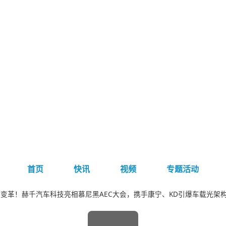
首页
快讯
视频
专题活动
变革！赫千汽车科技亮相慕尼黑AEC大会，携手康宁、KD引爆车载光架