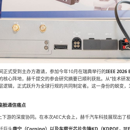
间正式受到主办方邀请，参加今年10月在瑞典举行的
IEEE 2026
定的核心阵地，赫千提交的参会研究摘要已顺利获批。从“技术研发
层逻辑，正式跃升为全球行规的共同制定者。这一身份的蜕变，
座舱通信痛
点
上下游的深度协同。在本次AEC大会上，赫千汽车科技展现出了
纤巨头
康宁（
Corning
）以及车载光芯片先锋
KD
（
KDPOF
，IE