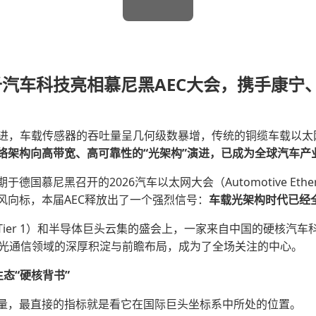
汽车科技亮相慕尼黑AEC大会，携手康宁
迈进，车载传感器的吞吐量呈几何级数暴增，传统的铜缆车载以太
络架构向高带宽、高可靠性的
“
光架构
”
演进，已成为全球汽车产
慕尼黑召开的2026汽车以太网大会（Automotive Etherne
风向标，本届AEC释放出了一个强烈信号：
车载光架构时代已经
ier 1）和半导体巨头云集的盛会上，一家来自中国的硬核汽车
光通信领域的深厚积淀与前瞻布局，成为了全场关注的中心。
生态
“
硬核背书
”
量，最直接的指标就是看它在国际巨头坐标系中所处的位置。