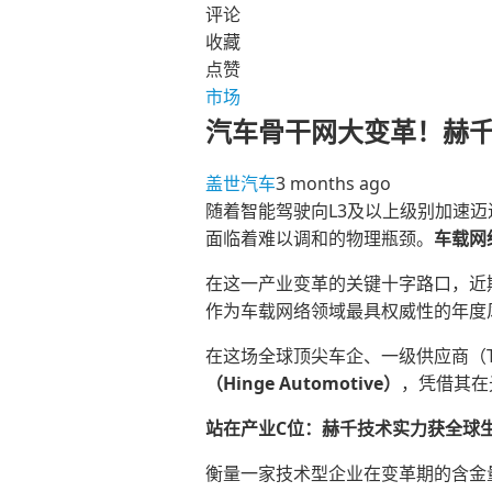
评论
收藏
点赞
市场
汽车骨干网大变革！赫千
盖世汽车
3 months ago
随着智能驾驶向L3及以上级别加速
面临着难以调和的物理瓶颈。
车载网
在这一产业变革的关键十字路口，近期于德国
作为车载网络领域最具权威性的年度
在这场全球顶尖车企、一级供应商（T
（
Hinge
Au
tomotive
）
，凭借其在
站在产业
C
位：赫千技术实力获全球
衡量一家技术型企业在变革期的含金