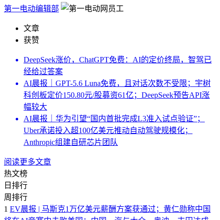
第一电动编辑部
文章
获赞
DeepSeek涨价，ChatGPT免费：AI的定价终局，智驾已
经给过答案
AI晨报｜GPT-5.6 Luna免费，且对话次数不受限；宇树
科创板定价150.80元/股募资61亿；DeepSeek预告API涨
幅较大
AI晨报｜华为引望“国内首批完成L3准入试点验证”；
Uber承诺投入超100亿美元推动自动驾驶规模化；
Anthropic组建自研芯片团队
阅读更多文章
热文榜
日排行
周排行
1
EV晨报 | 马斯克1万亿美元薪酬方案获通过；黄仁勋称中国