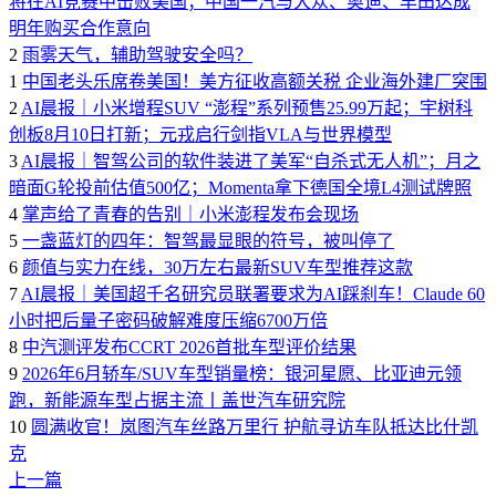
将在AI竞赛中击败美国；中国一汽与大众、奥迪、丰田达成
明年购买合作意向
2
雨雾天气，辅助驾驶安全吗？
1
中国老头乐席卷美国！美方征收高额关税 企业海外建厂突围
2
AI晨报｜小米增程SUV “澎程”系列预售25.99万起；宇树科
创板8月10日打新；元戎启行剑指VLA与世界模型
3
AI晨报｜智驾公司的软件装进了美军“自杀式无人机”；月之
暗面G轮投前估值500亿；Momenta拿下德国全境L4测试牌照
4
掌声给了青春的告别｜小米澎程发布会现场
5
一盏蓝灯的四年：智驾最显眼的符号，被叫停了
6
颜值与实力在线，30万左右最新SUV车型推荐这款
7
AI晨报｜美国超千名研究员联署要求为AI踩刹车！Claude 60
小时把后量子密码破解难度压缩6700万倍
8
中汽测评发布CCRT 2026首批车型评价结果
9
2026年6月轿车/SUV车型销量榜：银河星愿、比亚迪元领
跑，新能源车型占据主流丨盖世汽车研究院
10
圆满收官！岚图汽车丝路万里行 护航寻访车队抵达比什凯
克
上一篇