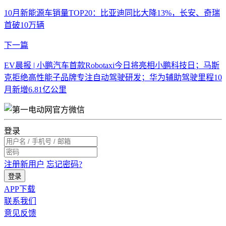
10月新能源车销量TOP20：比亚迪同比大降13%，长安、奇瑞
首破10万辆
下一篇
EV晨报 | 小鹏汽车首款Robotaxi今日将亮相小鹏科技日；马斯
克拒绝高性能子品牌专注自动驾驶研发；华为辅助驾驶里程10
月新增6.81亿公里
登录
注册新用户
忘记密码?
登录
APP下载
联系我们
意见反馈