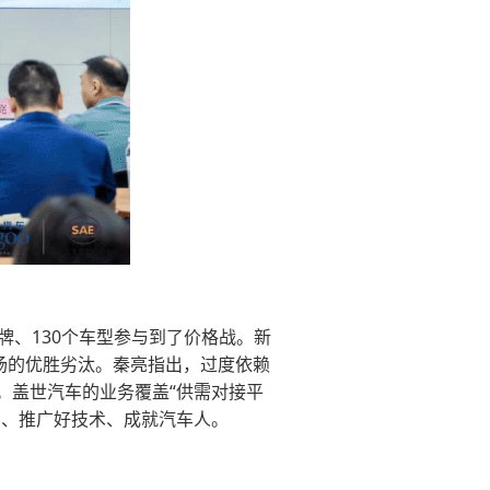
牌、130个车型参与到了价格战。新
场的优胜劣汰。秦亮指出，过度依赖
。盖世汽车的业务覆盖“供需对接平
司、推广好技术、成就汽车人。