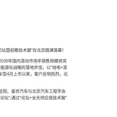
论坛暨前瞻技术展”在北京圆满落幕！
030年国内混动市场年销售规模将突
新能源化战略的落地步伐，以“纯电+混
野车型4月上市以来，客户反响热烈，北
总院、盖世汽车与北京汽车工程学会
”,通过“论坛+全天供应商技术展”