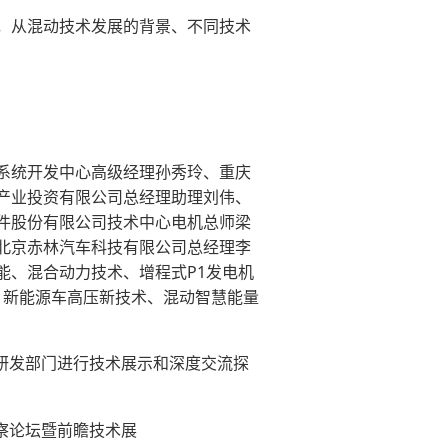
，从混动技术发展的背景、不同技术
系统开发中心高级经理孙秀玲、重庆
产业投资有限公司总经理助理刘伟、
件股份有限公司技术中心电机总师梁
北京赤林汽车科技有限公司总经理李
能、混合动力技术、增程式P1发电机
理、新能源车高压新技术、混动智慧能量
厂研发部门进行技术展示和深度交流探