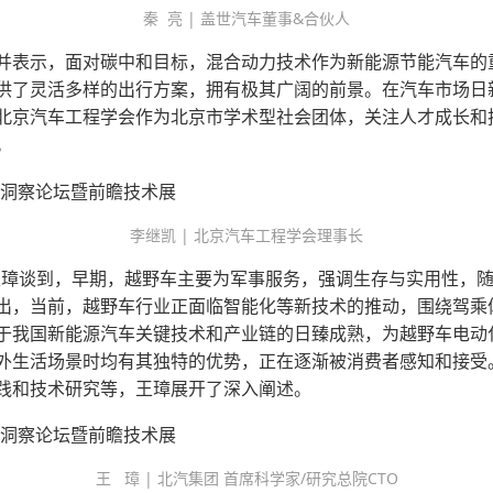
秦 亮 | 盖世汽车董事&合伙人
并表示，面对碳中和目标，混合动力技术作为新能源节能汽车的
供了灵活多样的出行方案，拥有极其广阔的前景。在汽车市场日
北京汽车工程学会作为北京市学术型社会团体，关注人才成长和
。
李继凯 | 北京汽车工程学会理事长
O王璋谈到，早期，越野车主要为军事服务，强调生存与实用性，
出，当前，越野车行业正面临智能化等新技术的推动，围绕驾乘
于我国新能源汽车关键技术和产业链的日臻成熟，为越野车电动
外生活场景时均有其独特的优势，正在逐渐被消费者感知和接受
践和技术研究等，王璋展开了深入阐述。
王 璋 | 北汽集团 首席科学家/研究总院CTO