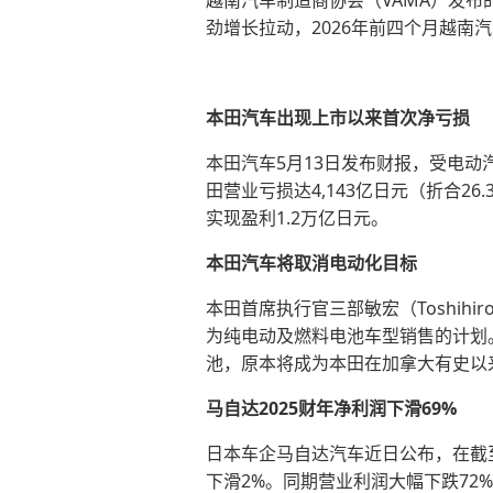
越南汽车制造商协会（VAMA）发布的
劲增长拉动，2026年前四个月越南汽车市
本田汽车出现上市以来首次净亏损
本田汽车5月13日发布财报，受电动
田营业亏损达4,143亿日元（折合2
实现盈利1.2万亿日元。
本田汽车将取消电动化目标
本田首席执行官三部敏宏（Toshihi
为纯电动及燃料电池车型销售的计划
池，原本将成为本田在加拿大有史以
马自达
2025财年
净利润下滑69%
日本车企马自达汽车近日公布，在截至今
下滑2%。同期营业利润大幅下跌72%