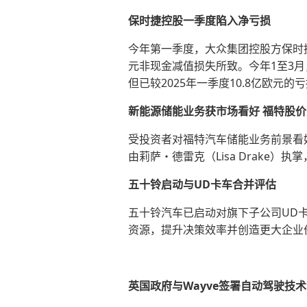
保时捷控股一季度陷入净亏损
今年第一季度，大众集团控股方保时捷控
元非现金减值损失所致。今年1至3月
但已较2025年一季度10.8亿欧元
新能源储能业务获市场看好 福特股价
受投资者对福特汽车储能业务前景看
由莉萨・德雷克（Lisa Drake
五十铃启动与UD卡车合并评估
五十铃汽车已启动对旗下子公司UD卡
资源，提升决策效率并创造更大企业
英国政府与Wayve签署自动驾驶技