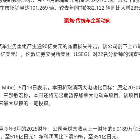
最新数据显示，今年4月越南新车销量达 24,479 辆，较去年同期
场销量达101,269 辆，较去年同期的82,122 辆同比大增23
聚焦·传统车企新动向
汽车业务重组产生逾90亿美元的减值损失冲击，该公司创下上市
6.3亿美元），伦敦证券交易所集团（LSEG）对22名分析师的调
ro Mibe）5月13日表示，本田将取消两大电动化目标：原定20
。三部敏宏称，本田还将无限期暂停加拿大电动车项目。该项目投
来最大规模的一笔投资。
年3月的2025财年，公司全球营收从上一财年的5.0189万亿日
，至516亿日元；净利润同比下滑69%，至351亿日元。