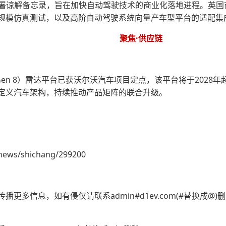
签署谅解备忘录，旨在加快自动驾驶技术的商业化落地进程。英国
规模仿真测试，以及高阶自动驾驶系统向量产车型平台的适配集
聚焦·供应链
Gen 8）雷达平台已获沃尔沃汽车项目定点，该平台将于202
定义汽车架构，持续推动产品矩阵的联合升级。
news/shichang/299200
更多信息，如有侵仅请联系admin#d1ev.com(#替换成@