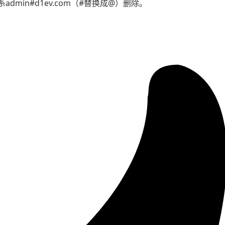
min#d1ev.com（#替换成@）删除。