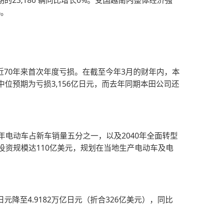
的23,186 辆同比增长6%。受国越南内整体经济强
%。
近70年来首次年度亏损。在截至今年3月的财年内，本
查中位预期为亏损3,156亿日元，而去年同期本田公司还
30年电动车占新车销量五分之一，以及2040年全面转型
资规模达110亿美元，规划在当地生产电动车及电
元降至4.9182万亿日元（折合326亿美元），同比