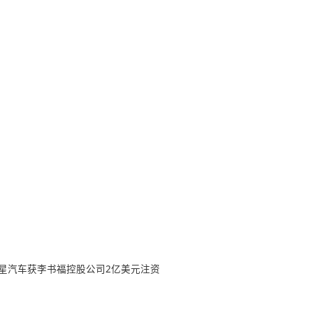
；极星汽车获李书福控股公司2亿美元注资