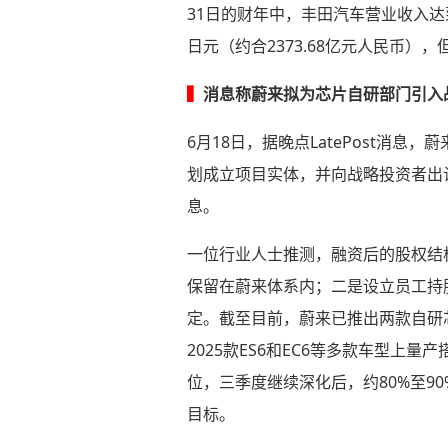
31日的财年中，丰田汽车营业收入达到4
日元（约合2373.68亿元人民币）
▍
消息称蔚来拟为芯片自研部门引入
6月18日，据晚点LatePost
划成立项目实体，并向战略投资者出
息。
一位行业人士推测，融资后的股权结
保留在蔚来体系内；二是设立员工持
定。截至目前，蔚来已推出两款自研芯片
2025款ES6和EC6等多款车型上
位，三季度继续深化后，约80%至9
目标。