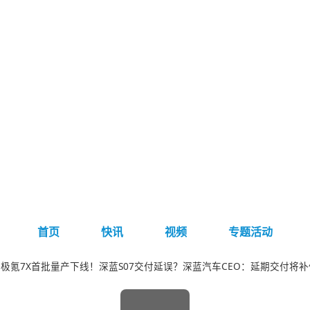
首页
快讯
视频
专题活动
极氪7X首批量产下线！深蓝S07交付延误？深蓝汽车CEO：延期交付将补