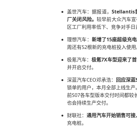
盖世汽车：据报道，
Stella
厂关闭风险。
较早前大众汽车宣
区工厂利用率低下、竞争对手日
理想汽车：
新增了15座超级充
周还有52根新的充电桩投入使用
极氪汽车：
极氪7X车型迎来了
并开启交付。
深蓝汽车CEO邓承浩：
回应深蓝
锁单的用户，本月全部上线生产
前S07各车型版本交付时间都
也会持续生产交付。
财联社：
通用汽车开始销售可接
充电桩。