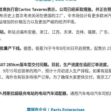
ntis首席执行官Carlos Tavares表示，公司已经采取措施
布历史上首次考虑关闭在德国的工厂，令市场估计有更多欧洲
益增加的价格压力以及更加严峻的经济环境。
电站，
新站点遍布安徽、浙江、江苏、天津、吉林、福建、广东
。
首批量产下线。
据悉，极氪7X于今年8月30日开启预售，起售价 23
S07 285km版车型交付问题。目前，生产进度在追赶订单进度
。9月15号后锁单的用户，预计十月初进入生产排程。如果有延
较长，海外也有较多待排产订单。为了确保大家更快交付，南京工
入特斯拉超级充电站的电动汽车适配器，
通用汽车电动汽车司机将
零部件企业 | Parts Enterprises