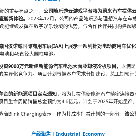
级的重要亮点之一，
公司随乐游云游戏平台将为蔚来汽车提供
座舱新体验。
2023年12月，公司的产品随乐游与理想汽车在
续能继续发挥在数字娱乐领域的优势，与合作伙伴共同构建超
24德国汉诺威国际商用车展(IAA)上展示一系列针对电动商用车
态电池和46直径大圆柱电池。
投资9000万元新建新能源汽车电池大面冷却液冷板项目，
以满足
的差异化竞争力。项目计划根据客户需求分期建设，总工期预计为
车企的新能源项目定点通知，
将为其提供新能源汽车精密连接器
目生命周期销售总金额约为4.6亿元，计划于2025年开始量产
Blink Charging表示，作为其成本削减计划的一部分，
该公
产经聚焦 | Industrial Economy