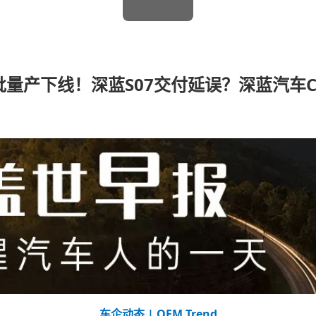
批量产下线！深蓝S07交付延误？深蓝汽车
车企动态 | OEM Trend