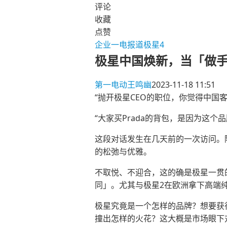
评论
收藏
点赞
企业
一电报道
极星4
极星中国焕新，当「做手
第一电动
王鸣幽
2023-11-18 11:51
“抛开极星CEO的职位，你觉得中国
“大家买Prada的背包，是因为这
这段对话发生在几天前的一次访问。降价
的松弛与优雅。
不取悦、不迎合，这的确是极星一贯
同」。尤其与极星2在欧洲拿下高端
极星究竟是一个怎样的品牌？想要获
撞出怎样的火花？这大概是市场眼下