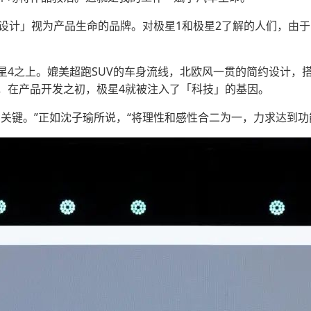
「设计」视为产品生命的品牌。对极星1和极星2了解的人们，由
星4之上。媲美超跑SUV的车身流线，北欧风一贯的简约设计，
，在产品开发之初，极星4就被注入了「科技」的基因。
的关键。”正如沈子瑜所说，“将理性和感性合二为一，力求达到