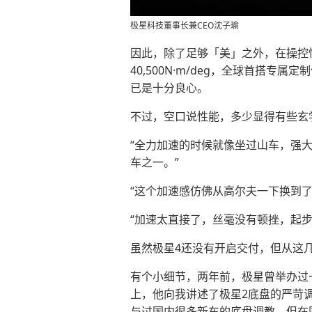
极星科技董事长兼CEO沈子瑜
因此，除了足够「美」之外，在操控性
40,500N·m/deg，全球首搭专属定
已是十分良心。
不过，空口说性能，多少显得有些玄
“全力加速的时候就像坐过山车，强
车之一。”
“这个加速感仿佛从高尔夫一下换到了
“加速太直接了，丝毫没有顿挫，起步比
虽然极星4还没有开启交付，但从这
有个小细节，两年前，极星曾举办过
上，他向我讲述了极星2底盘的严苛
与过国内很多新车的底盘调教，但在