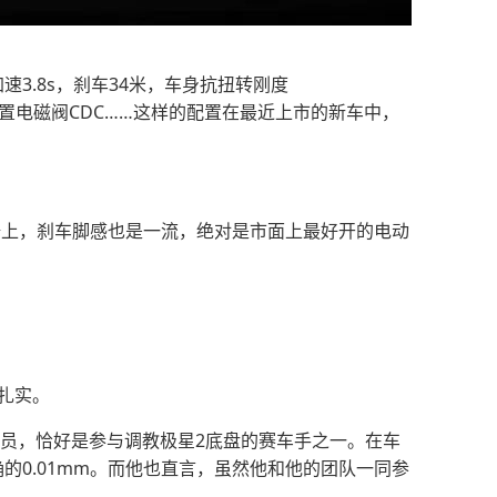
3.8s，刹车34米，车身抗扭转刚度
置电磁阀CDC……这样的配置在最近上市的新车中，
椅上，刹车脚感也是一流，绝对是市面上最好开的电动
扎实。
驶员，恰好是参与调教极星2底盘的赛车手之一。在车
0.01mm。而他也直言，虽然他和他的团队一同参