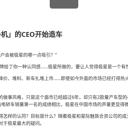
机」的CEO开始造车
客户会被极星的哪一点吸引？”
个品牌给了你一种认同感……极星所做的，要让人觉得极星是一个有
、堆料、新车扎堆上市……即使如今外面的市场已经打得热火朝天，T
的做事风格，只是这个面市已经超过6年，却只有2款量产车型的
纯电轿车销量第一名的成绩相比，极星在中国市场的声量更显得
得怎样的认同？目标是什么？随着极星和星际魅族合资公司的成
对于极星最大的疑问。