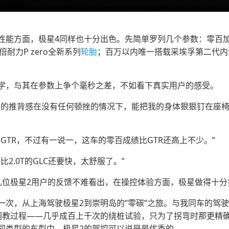
能方面，极星4同样也十分出色。先简单罗列几个参数：零百加速
制倍耐力P zero全新系列
轮胎
；百万以内唯一搭载采埃孚第二代内
学，与其在参数上争个毫秒之差，不如看下真实用户的感受。
大的推背感在没有任何顿挫的情况下，能把我的身体狠狠钉在座
GTR，不过有一说一，这车的零百成绩比GTR还高上不少。”
2.0T的GLC还要快，太舒服了。”
几位极星2用户的反馈不难看出，在操控体验方面，极星做得十分
一次，从上海驾驶极星2到崇明岛的“零碳”之旅。与我同车的驾
调教过程——几乎成百上千次的绕桩试验，只为了拐弯时那更精确的
同类型的车型中，极星2的驾控可以说是最优秀的。