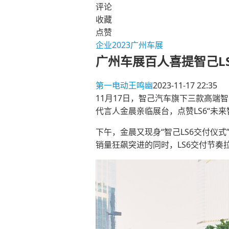
评论
收藏
点赞
企业
2023广州车展
广州车展百人喜提智己L
第一电动
王鸣幽
2023-11-17 22:35
11月17日，智己汽车旗下三款高端
代言人金晨亲临展台，点赞LS6“未
下午，金晨又现身“智己LS6交付仪
销量狂飙突进的同时，LS6交付节奏