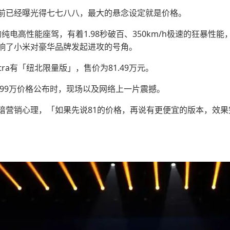
前已经曝光得七七八八，最大的悬念设定就是价格。
的纯电高性能座驾，有着1.98秒破百、350km/h极速的狂暴
响了小米对豪华品牌发起进攻的号角。
tra有「纽北限量版」，售价为81.49万元。
当52.99万价格公布时，现场以及网络上一片震撼。
谙营销心理，「如果先说81的价格，再说有更便宜的版本，效果