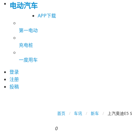
电动汽车
APP下载
第一电动
充电桩
一度用车
登录
注册
投稿
首页
车讯
新车
上汽奥迪E5 
0