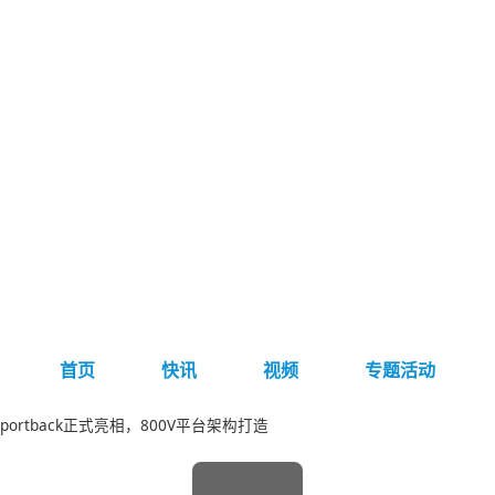
首页
快讯
视频
专题活动
Sportback正式亮相，800V平台架构打造