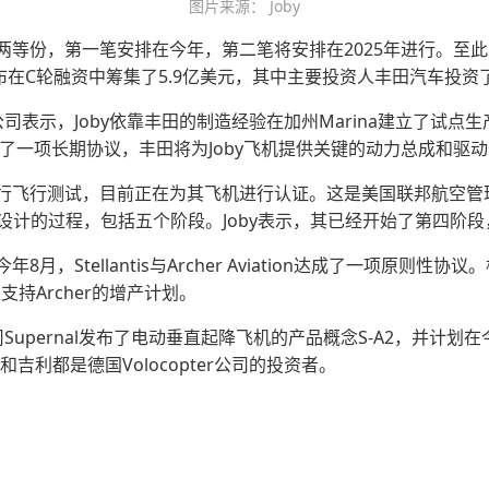
图片来源： Joby
为两等份，第一笔安排在今年，第二笔将安排在2025年进行。至此
by宣布在C轮融资中筹集了5.9亿美元，其中主要投资人丰田汽车投资了
公司表示，Joby依靠丰田的制造经验在加州Marina建立了试点生
署了一项长期协议，丰田将为Joby飞机提供关键的动力总成和驱
飞行测试，目前正在为其飞机进行认证。这是美国联邦航空管理局（Fed
及其部件设计的过程，包括五个阶段。Joby表示，其已经开始了第四阶
tellantis与Archer Aviation达成了一项原则性协议。根据
支持Archer的增产计划。
Supernal发布了电动垂直起降飞机的产品概念S-A2，并计
吉利都是德国Volocopter公司的投资者。