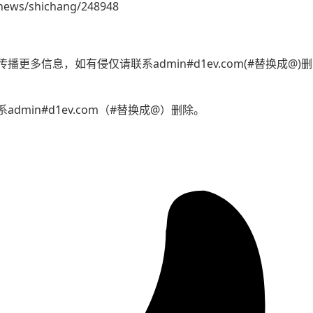
news/shichang/248948
更多信息，如有侵仅请联系admin#d1ev.com(#替换成@
min#d1ev.com（#替换成@）删除。