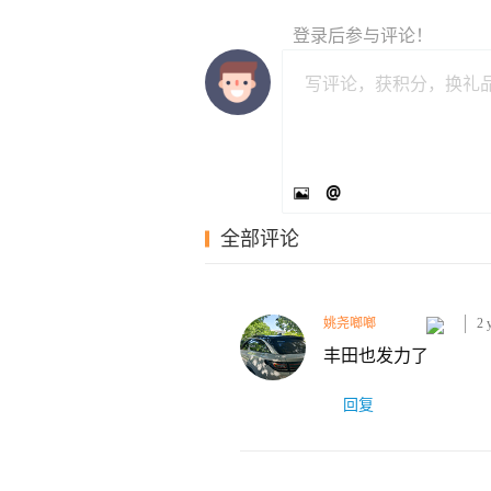
登录
后参与评论！
@
全部评论
姚尧啷啷
2 
丰田也发力了
回复