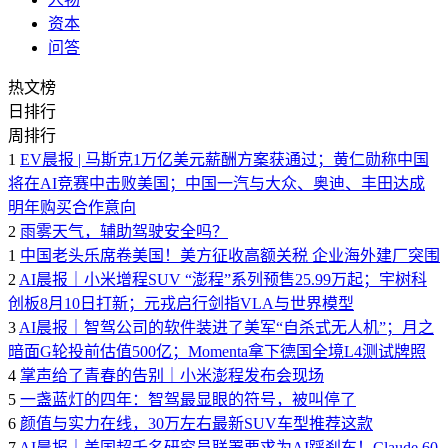
资本
问答
热文榜
日排行
周排行
1
EV晨报 | 马斯克1万亿美元薪酬方案获通过；黄仁勋称中国
将在AI竞赛中击败美国；中国一汽与大众、奥迪、丰田达成
明年购买合作意向
2
雨雾天气，辅助驾驶安全吗？
1
中国老头乐席卷美国！美方征收高额关税 企业海外建厂突围
2
AI晨报｜小米增程SUV “澎程”系列预售25.99万起；宇树科
创板8月10日打新；元戎启行剑指VLA与世界模型
3
AI晨报｜智驾公司的软件装进了美军“自杀式无人机”；月之
暗面G轮投前估值500亿；Momenta拿下德国全境L4测试牌照
4
掌声给了青春的告别｜小米澎程发布会现场
5
一盏蓝灯的四年：智驾最显眼的符号，被叫停了
6
颜值与实力在线，30万左右最新SUV车型推荐这款
7
AI晨报｜美国超千名研究员联署要求为AI踩刹车！Claude 60