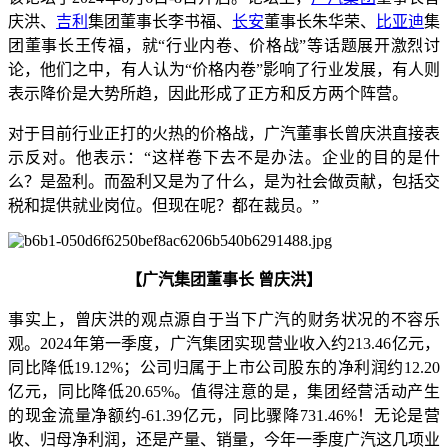
庆洪、
吉利
集团董事长李书福、
长安
董事长朱华荣、
比亚迪
集
团董事长王传福，就“行业内卷、价格战”等话题展开激烈讨
论，他们之中，有人认为“价格内卷”影响了行业发展，有人则
表示降价是大势所趋，因此形成了正方和反方两个阵营。
对于目前行业正打的火热的价格战，广汽董事长曾庆洪直接表
示反对。他表示：“这样卷下去不是办法。企业的目的是什
么？是盈利。而盈利又是为了什么，是为社会做贡献，包括交
税和提供就业岗位。但现在呢？都在裁员。”
【广汽集团董事长 曾庆洪】
事实上，曾庆洪的观点源自于当下广汽的财务状况的不容乐
观。2024年第一季度，广汽集团实现营业收入约213.46亿元，
同比降低19.12%；公司归属于上市公司股东的净利润约12.20
亿元，同比降低20.65%。值得注意的是，集团经营活动产生
的现金流量净额约-61.39亿元，同比骤降731.46%！无论是营
收、归母净利润，还是产量、销量，今年一季度广汽这几项业