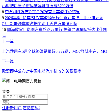
小时把后量子密码破解难度压缩6700万倍
8
中汽测评发布CCRT 2026首批车型评价结果
9
2026年6月轿车/SUV车型销量榜：银河星愿、比亚迪元领
跑，新能源车型占据主流丨盖世汽车研究院
10
圆满收官！岚图汽车丝路万里行 护航寻访车队抵达比什凯
克
上一篇
上汽乘用车5月全球终端销量超6.2万辆，MG7登陆中东、MG
下一篇
欧盟即将公布对中国电动汽车征收的关税税率
登录
注册新用户
忘记密码?