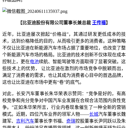
【比亚迪股份有限公司董事长兼总裁
王传福
】
近年，比亚迪屡次掀起“价格战”，其通过研发更低成本的技
术，达到价格降低的目的，从而吸引更多的消费者。这种策略
不仅让比亚迪在新能源汽车市场占据了重要地位，也改变了整
个新能源汽车市场的格局。比亚迪的技术创新不仅体现在成本
控制上，更在
电池
续航、智能驾驶等方面取得了显著突破。这
些技术上的优势， 让比亚迪在激烈的市场竞争中脱颖而出，
满足了消费者的需求，也让其成为消费者心目中的首选品牌，
这也让比亚迪在市场中更有“卷”的底气。
对此，长安汽车董事长朱华荣表示赞同：“竞争是好的，有高
校竞争和充分竞争对中国汽车业发展在合规合法范围内良性竞
争。”正如朱华荣所言，行业内卷现象催生了一种全新的营销
模式。近期，四位汽车业界的领军人物——
长城
汽车董事长魏
建军、
吉利汽车
董事长李书福、
奇瑞
控股董事长尹同跃以及朱
华荣本人，纷纷涉足直播带货领域，这一创新举措无疑为行业