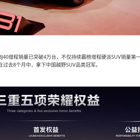
J40增程销量已突破4万台，不仅持续霸榜增程硬派SUV销量第
，在过去8个月中，拿下中国越野SUV品类冠军。