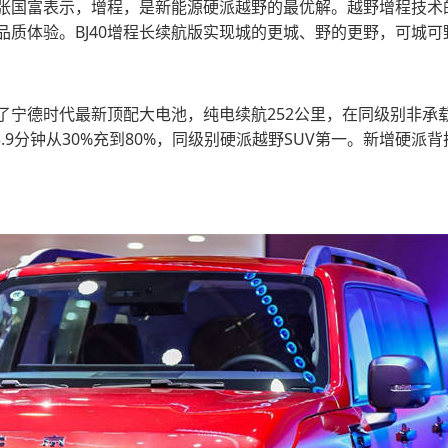
张国富表示，增程，是新能源硬派越野的最优解。越野增程技术
品质体验。BJ40增程长续航版实现城的更城、野的更野，可城可
载了宁德时代最新顶配大电池，纯电续航252公里，在同级别非承
3.9分钟从30%充到80%，同级别硬派越野SUV第一。新增硬