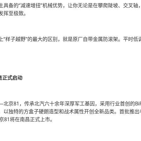
生具备的“减速增扭”机械优势，让你无论是在攀爬陡坡、交叉轴
发挥至极致。
上“样子越野”的最大的区别，就是原厂自带金属防滚架。平时低
售正式启动
81，传承北汽六十余年深厚军工基因，采用行业首创的BiP（Buil
，以独特的方盒子硬朗造型和战术属性开创全新品类。首批推出老兵
京81将在南昌正式上市。