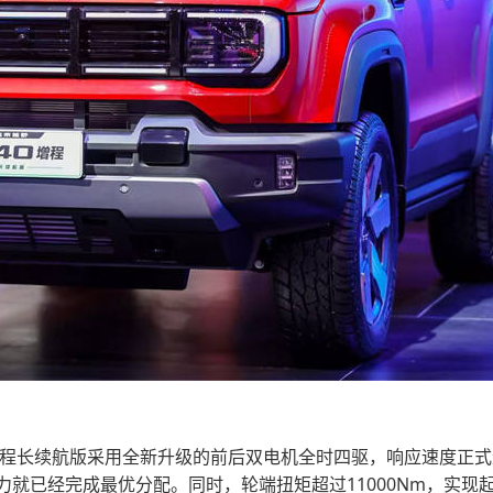
 增程长续航版采用全新升级的前后双电机全时四驱，响应速度正
力就已经完成最优分配。同时，轮端扭矩超过11000Nm，实现