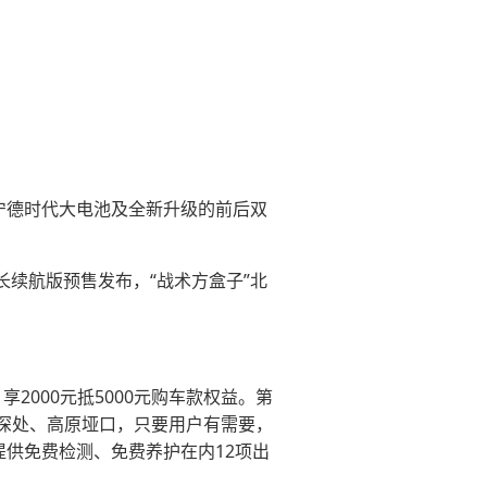
搭载宁德时代大电池及全新升级的前后双
程长续航版预售发布，“战术方盒子”北
2000元抵5000元购车款权益。第
深处、高原垭口，只要用户有需要，
提供免费检测、免费养护在内12项出