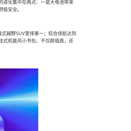
的进化集中在两点：一是大电池带来
野极安全。
载式越野SUV里排第一；综合续航达到
派背挂式机能风小书包，不仅颜值高，还