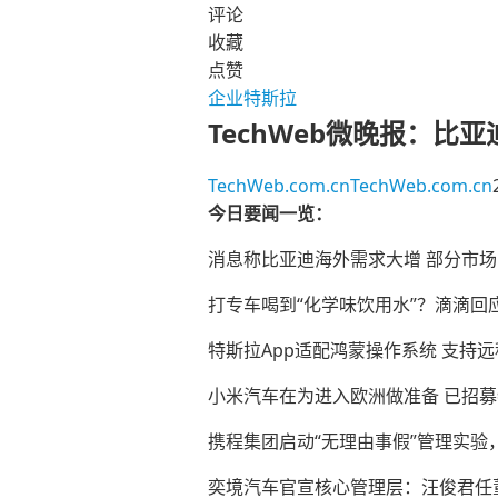
评论
收藏
点赞
企业
特斯拉
TechWeb微晚报：比
TechWeb.com.cn
TechWeb.com.cn
今日要闻一览：
消息称比亚迪海外需求大增 部分市场
打专车喝到“化学味饮用水”？滴滴回
特斯拉App适配鸿蒙操作系统 支持
小米汽车在为进入欧洲做准备 已招
携程集团启动“无理由事假”管理实验
奕境汽车官宣核心管理层：汪俊君任