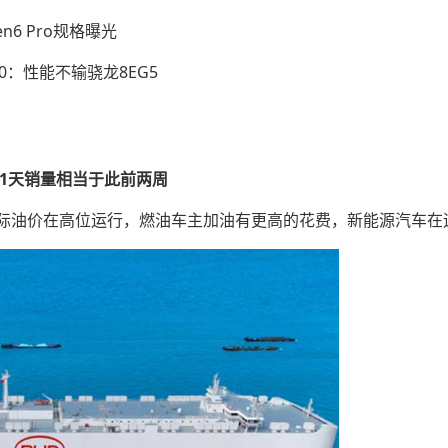
en6 Pro规格曝光
00：性能不输骁龙8EG5
1天销量相当于此前两周
际油价在高位运行，燃油车主加油有更高的花费，新能源汽车在