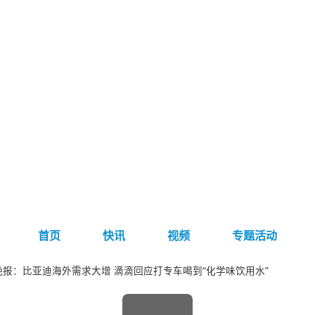
首页
快讯
视频
专题活动
b微晚报：比亚迪海外需求大增 滴滴回应打专车喝到“化学味饮用水”