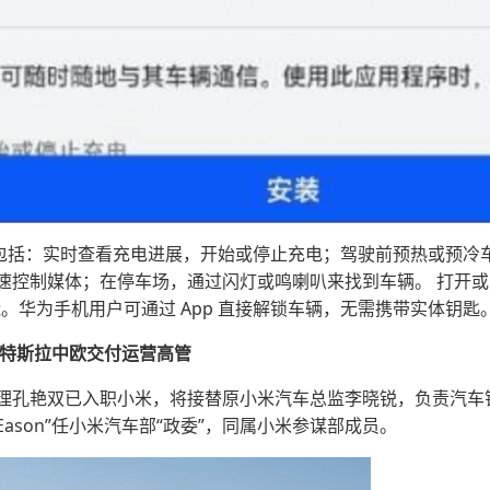
持的功能包括：实时查看充电进展，开始或停止充电；驾驶前预热或预
速控制媒体；在停车场，通过闪灯或鸣喇叭来找到车辆。 打开或
能。华为手机用户可通过 App 直接解锁车辆，无需携带实体钥匙
募特斯拉中欧交付运营高管
理孔艳双已入职小米，将接替原小米汽车总监李晓锐，负责汽车
“Eason”任小米汽车部“政委”，同属小米参谋部成员。