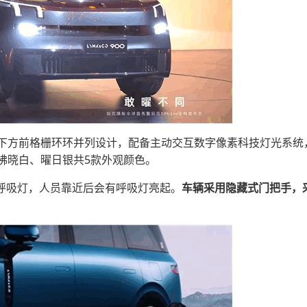
方前格栅环环并列设计，配备主动交互数字像素科技灯光系统，由
拂晓白、曜日银共5款外观颜色。
O呼吸灯，人员靠近后会有呼吸灯亮起。
车辆采用隐藏式门把手，