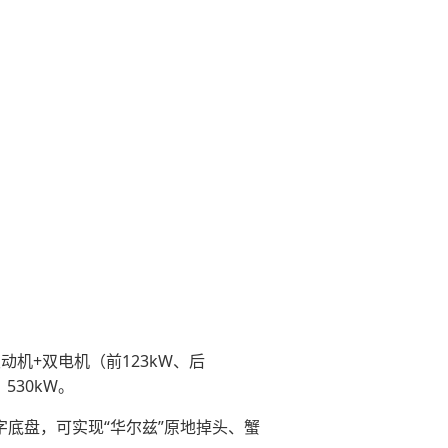
T发动机+双电机（前123kW、后
530kW。
I数字底盘，可实现“华尔兹”原地掉头、蟹