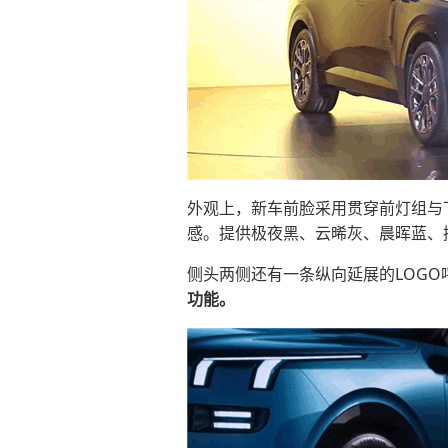
外观上，新车前脸采用贯穿前灯组与下
感。提供极夜黑、云晞灰、晨晖蓝、
侧头两侧还有一条纵向延展的LOG
功能。