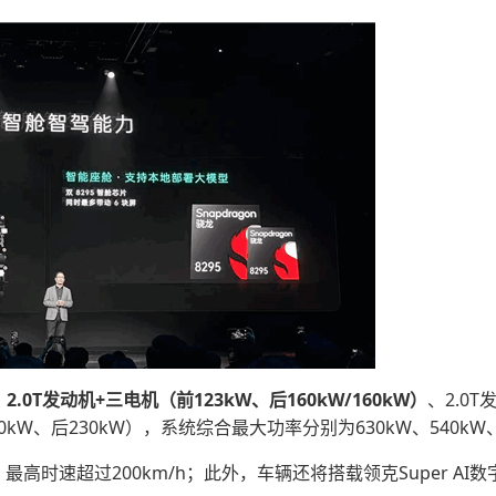
：
2.0T发动机+三电机（前123kW、后160kW/160kW）
、2.0
60kW、后230kW），系统综合最大功率分别为630kW、540kW、
级，最高时速超过200km/h；此外，车辆还将搭载领克Super A