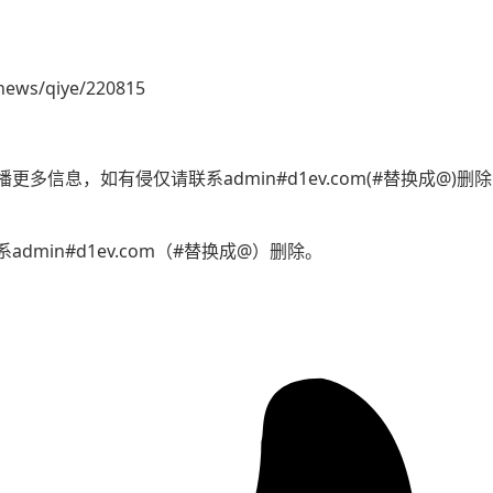
news/qiye/220815
多信息，如有侵仅请联系admin#d1ev.com(#替换成@)
min#d1ev.com（#替换成@）删除。