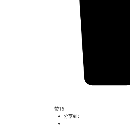
赞
16
分享到：