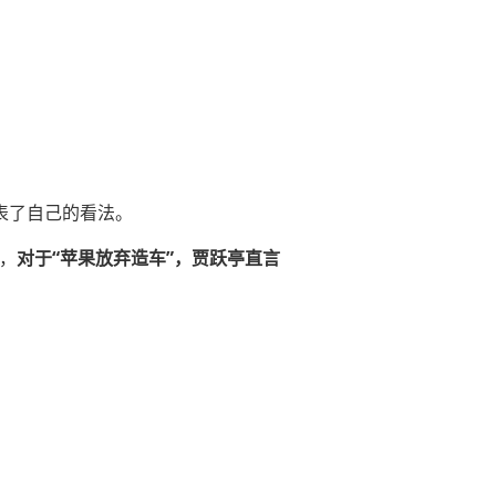
表了自己的看法。
，
对于“苹果放弃造车”，贾跃亭直言