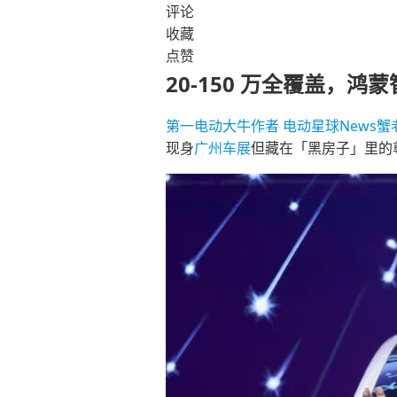
评论
收藏
点赞
20-150 万全覆盖，鸿
第一电动大牛作者
电动星球News蟹
现身
广州车展
但藏在「黑房子」里的尊界