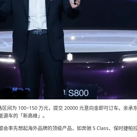
格区间为 100~150 万元，提交 20000 元意向金即可订
能源车的「新高峰」。
率先想起海外品牌的顶级产品，如奔驰 S Class、保时捷帕拉梅