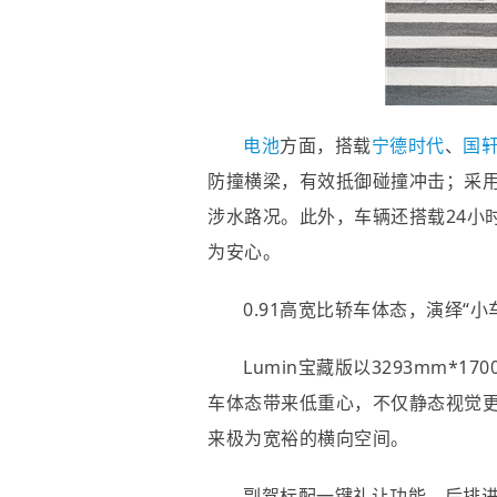
电池
方面，搭载
宁德时代
、
国
防撞横梁，有效抵御碰撞冲击；采用
涉水路况。此外，车辆还搭载24小
为安心。
0.91高宽比轿车体态，演绎“小
Lumin宝藏版以3293mm*
车体态带来低重心，不仅静态视觉更
来极为宽裕的横向空间。
副驾标配一键礼让功能，后排进