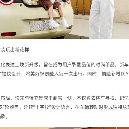
改装玩出新花样
个性化表达上焕新升级，旨在成为用户彰显品位的时尚单品。新
纹”福纹设计，将美好祝愿融入每一次出行。同时，前脸新增DI
化布局，快充与慢充集成于副驾一侧，不仅省去绕车寻找、记忆
章”轮毂盖，延续“十字纹”设计语言，在车辆转动时形成独特
品质。