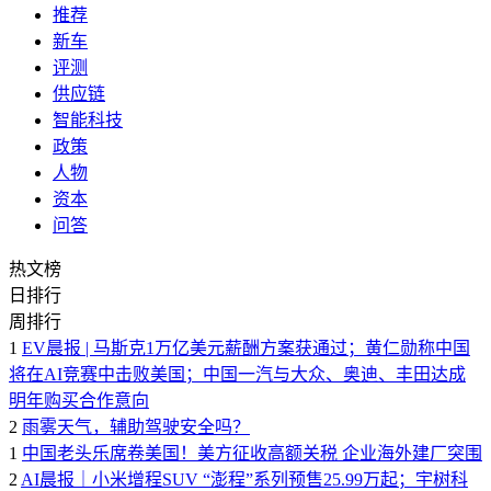
推荐
新车
评测
供应链
智能科技
政策
人物
资本
问答
热文榜
日排行
周排行
1
EV晨报 | 马斯克1万亿美元薪酬方案获通过；黄仁勋称中国
将在AI竞赛中击败美国；中国一汽与大众、奥迪、丰田达成
明年购买合作意向
2
雨雾天气，辅助驾驶安全吗？
1
中国老头乐席卷美国！美方征收高额关税 企业海外建厂突围
2
AI晨报｜小米增程SUV “澎程”系列预售25.99万起；宇树科