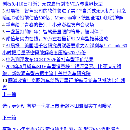
创板8月10日打新；元戎启行剑指VLA与世界模型
3
AI晨报｜智驾公司的软件装进了美军“自杀式无人机”；月之
暗面G轮投前估值500亿；Momenta拿下德国全境L4测试牌照
4
掌声给了青春的告别｜小米澎程发布会现场
5
一盏蓝灯的四年：智驾最显眼的符号，被叫停了
6
颜值与实力在线，30万左右最新SUV车型推荐这款
7
AI晨报｜美国超千名研究员联署要求为AI踩刹车！Claude 60
小时把后量子密码破解难度压缩6700万倍
8
中汽测评发布CCRT 2026首批车型评价结果
9
2026年6月轿车/SUV车型销量榜：银河星愿、比亚迪元领
跑，新能源车型占据主流丨盖世汽车研究院
10
圆满收官！岚图汽车丝路万里行 护航寻访车队抵达比什凯
克
上一篇
造型更运动 有望一季度上市 新款本田雅阁实车图曝光
下一篇
有望2025年夏季发布 定位纯电动厢式车 起亚PV5谍照曝光