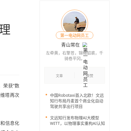
理
第一电动网员工
青山常在
左牵黄，右擎苍，锦帽貂裘，千
骑卷平冈。
文章
获赞
，荣获“数
阿维塔再次
中国Robotaxi首入北欧！文远
知行布局丹麦首个商业化自动
驾驶共享出行项目
文远知行发布物理AI大模型
业和信息化
WITT，以物理事实重构AI认知