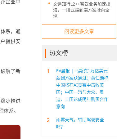
参评企业中
文远知行L2++智驾业务加速出
海，一段式端到端方案驶向全
球
阅读更多文章
护体系，通
用户提供安
热文榜
1
EV晨报 | 马斯克1万亿美元
仅破解了新
薪酬方案获通过；黄仁勋称
中国将在AI竞赛中击败美
国；中国一汽与大众、奥
迪、丰田达成明年购买合作
将稳步推进
意向
理体系。
2
雨雾天气，辅助驾驶安全
吗？